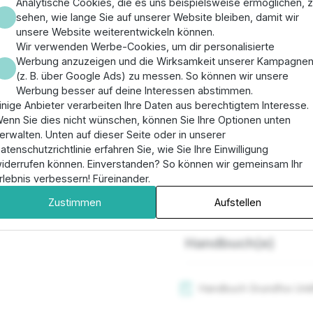
Analytische Cookies, die es uns beispielsweise ermöglichen, 
Pumpentyp
sehen, wie lange Sie auf unserer Website bleiben, damit wir
Schutzklasse
unsere Website weiterentwickeln können.
kfeste Spiralschläuche
Wir verwenden Werbe-Cookies, um dir personalisierte
Schwimmer
icher abzuführen.
Werbung anzuzeigen und die Wirksamkeit unserer Kampagne
Spannung
(z. B. über Google Ads) zu messen. So können wir unsere
Werbung besser auf deine Interessen abstimmen.
Temperaturbereich der 
inige Anbieter verarbeiten Ihre Daten aus berechtigtem Interesse.
flüssigkeit
enn Sie dies nicht wünschen, können Sie Ihre Optionen unten
Typ / serie
erwalten. Unten auf dieser Seite oder in unserer
Werkstoff der pumpenwe
atenschutzrichtlinie erfahren Sie, wie Sie Ihre Einwilligung
iderrufen können. Einverstanden? So können wir gemeinsam Ihr
Material
rlebnis verbessern! Füreinander.
Strom
Zustimmen
Aufstellen
Max. kopfhöhe
Handbuch(e)
Handbuch Grundfos Unili