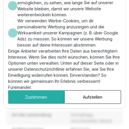
ermöglichen, zu sehen, wie lange Sie auf unserer
Would you like me to generate meta titles and
Website bleiben, damit wir unsere Website
descriptions for these Grundfos products to further
weiterentwickeln können.
enhance your search engine performance?
Wir verwenden Werbe-Cookies, um dir
personalisierte Werbung anzuzeigen und die
Plus- und Minuspunkte
Wirksamkeit unserer Kampagnen (z. B. über Google
Ads) zu messen. So können wir unsere Werbung
besser auf deine Interessen abstimmen.
Robuste
check
Einige Anbieter verarbeiten Ihre Daten aus berechtigtem
Wahl des Pumpenauslasses - oben/seitlich
Interesse. Wenn Sie dies nicht wünschen, können Sie Ihre
check
Optionen unten verwalten. Unten auf dieser Seite oder in
Niedrige Saugleistung bis zu 3 mm
check
unserer Datenschutzrichtlinie erfahren Sie, wie Sie Ihre
Einwilligung widerrufen können. Einverstanden? So
können wir gemeinsam Ihr Erlebnis verbessern!
Eigenschaften
Füreinander.
Zustimmen
Aufstellen
Abmessungen (l x b x
16,0 x 16,0 x 34,0 cm
h)
Art der anwendung
Geringfügig
verschmutztes wasser