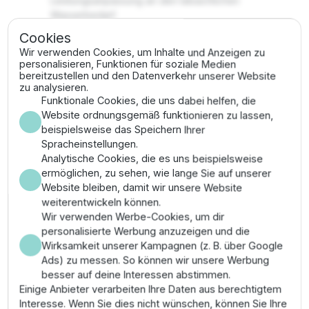
Leistungsanpassung an den tatsächlichen
Wasserbedarf.
Vermeidung von Wasserschlägen im System durch
Cookies
kontrollierten Hochlauf des Motors.
Wir verwenden Cookies, um Inhalte und Anzeigen zu
Integrierter Schutz gegen thermische Überlastung
personalisieren, Funktionen für soziale Medien
gewährleistet eine lange Standzeit auch bei
bereitzustellen und den Datenverkehr unserer Website
zu analysieren.
hohen Einschaltfrequenzen.
Funktionale Cookies, die uns dabei helfen, die
Einfache Integration in bestehende
Website ordnungsgemäß funktionieren zu lassen,
Wasserversorgungssysteme durch standardisierte
beispielsweise das Speichern Ihrer
Anschlüsse.
Spracheinstellungen.
Hohe Förderleistung bei kompakter Bauweise
Analytische Cookies, die es uns beispielsweise
durch mehrstufige Hydraulik-Architektur.
ermöglichen, zu sehen, wie lange Sie auf unserer
Montage & Anwendung
Website bleiben, damit wir unsere Website
weiterentwickeln können.
Wir verwenden Werbe-Cookies, um dir
Befestigen Sie die Steigleitung druckfest am
personalisierte Werbung anzuzeigen und die
Pumpenausgang (Rp 1 1/4). Senken Sie die Einheit
Wirksamkeit unserer Kampagnen (z. B. über Google
unter Beachtung der Kabelzugentlastung in den
Ads) zu messen. So können wir unsere Werbung
Brunnen ab. Schalten Sie das System ein und
besser auf deine Interessen abstimmen.
kalibrieren Sie den Drucksensor für einen stabilen
Einige Anbieter verarbeiten Ihre Daten aus berechtigtem
Konstantdruckbetrieb.
Interesse. Wenn Sie dies nicht wünschen, können Sie Ihre