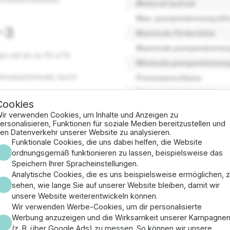
Material laufrad
Max. pumpenleistung (l/h
-3
Maximale förderhöhe
Maximale pumpenleistun
en mit bis zu 90 m³/h
Minimale pumpenleistun
terwassereinsatz durch
Presseanschluss
Pumpendurchmesser
wassergeschmierter
Cookies
Pumpenhöhe
.
ir verwenden Cookies, um Inhalte und Anzeigen zu
rofessionellen
Pumpentyp
ersonalisieren, Funktionen für soziale Medien bereitzustellen und
en Datenverkehr unserer Website zu analysieren.
Schutzklasse
rmischer Stabilität des
Funktionale Cookies, die uns dabei helfen, die Website
Spannung
ordnungsgemäß funktionieren zu lassen, beispielsweise das
Speichern Ihrer Spracheinstellungen.
Temperaturbereich der 
Analytische Cookies, die es uns beispielsweise ermöglichen, 
flüssigkeit
sehen, wie lange Sie auf unserer Website bleiben, damit wir
Typ / serie
unsere Website weiterentwickeln können.
hpersonal unter Verwendung
Wir verwenden Werbe-Cookies, um dir personalisierte
ne professionelle
Werkstoff der pumpenwe
Werbung anzuzeigen und die Wirksamkeit unserer Kampagne
 an. Verwenden Sie
Material
(z. B. über Google Ads) zu messen. So können wir unsere
r groß dimensionierten