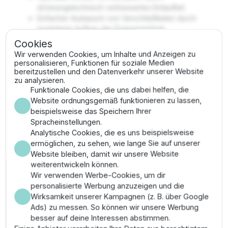
strömungstechnisch verbessertes Einlaufteil.
Einfacher Austausch von Verschleißteilen durch
modularen Aufbau der Pumpeneinheit.
Cookies
Montage & Anwendung
Wir verwenden Cookies, um Inhalte und Anzeigen zu
personalisieren, Funktionen für soziale Medien
bereitzustellen und den Datenverkehr unserer Website
Befestigen Sie die Pumpe an der Steigleitung und
zu analysieren.
führen Sie die elektrische Anbindung gemäß dem
Funktionale Cookies, die uns dabei helfen, die
Schaltplan durch. Achten Sie auf die Einhaltung der
Website ordnungsgemäß funktionieren zu lassen,
zulässigen Umgebungstemperaturen für den
beispielsweise das Speichern Ihrer
Dauerbetrieb. Eine regelmäßige Überprüfung des
Spracheinstellungen.
Isolationswiderstandes sichert die langfristige
Analytische Cookies, die es uns beispielsweise
Verfügbarkeit der Anlage.
ermöglichen, zu sehen, wie lange Sie auf unserer
Website bleiben, damit wir unsere Website
Pro-Tipp:
Dokumentieren Sie die
Stromaufnahme im
weiterentwickeln können.
Betriebspunkt
bei der Erstinbetriebnahme als
Wir verwenden Werbe-Cookies, um dir
Referenzwert für spätere Wartungen.
personalisierte Werbung anzuzeigen und die
Wirksamkeit unserer Kampagnen (z. B. über Google
Eigenschaften
Ads) zu messen. So können wir unsere Werbung
besser auf deine Interessen abstimmen.