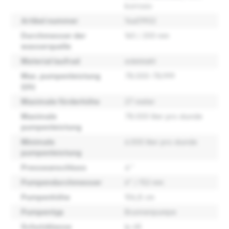
korrosiv
Artikel nummer
14a01902
Durchmesser der
160 / 200 mm
wasserquelle
Material laufrad
edelstahl
Max. pumpenleistung
78.000-78.999
(l/h)
Maximale förderhöhe
27 meter
Maximale
78.000 liter pro stunde
pumpenleistung
Minimale
6.000 liter pro stunde
pumpenleistung
Presseanschluss
4''
Pumpendurchmesser
6" / 152 mm
Pumpenhöhe
106,8 cm
Pumpentyp
Brunnenpumpe
Schutzklasse
Ip 68