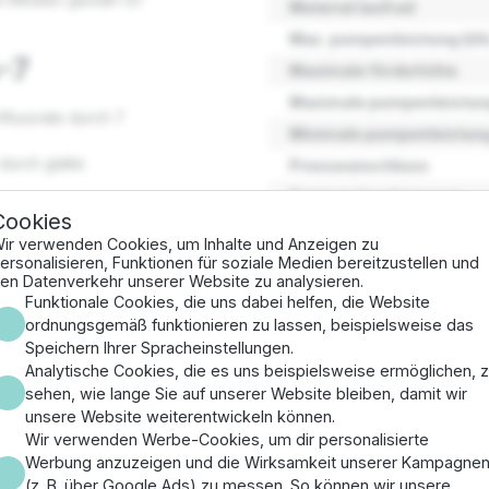
Material laufrad
Max. pumpenleistung (l/h
-7
Maximale förderhöhe
Maximale pumpenleistun
hflussrate durch 7
Minimale pumpenleistun
durch glatte
Presseanschluss
Pumpendurchmesser
eramische Komponenten für
Cookies
Pumpenhöhe
ir verwenden Cookies, um Inhalte und Anzeigen zu
ik und verhindert
Pumpentyp
ersonalisieren, Funktionen für soziale Medien bereitzustellen und
en Datenverkehr unserer Website zu analysieren.
Schutzklasse
licht optimale
Funktionale Cookies, die uns dabei helfen, die Website
Spannung
ordnungsgemäß funktionieren zu lassen, beispielsweise das
Speichern Ihrer Spracheinstellungen.
Temperaturbereich der 
Analytische Cookies, die es uns beispielsweise ermöglichen, 
flüssigkeit
sehen, wie lange Sie auf unserer Website bleiben, damit wir
Typ / serie
unsere Website weiterentwickeln können.
g (Rp 3 Zoll) und führen Sie
Wir verwenden Werbe-Cookies, um dir personalisierte
eine ausreichende
Werkstoff der pumpenwe
Werbung anzuzeigen und die Wirksamkeit unserer Kampagne
elstufigen Hydraulik zu
Material
(z. B. über Google Ads) zu messen. So können wir unsere
en Schaltschrank mit korrekt