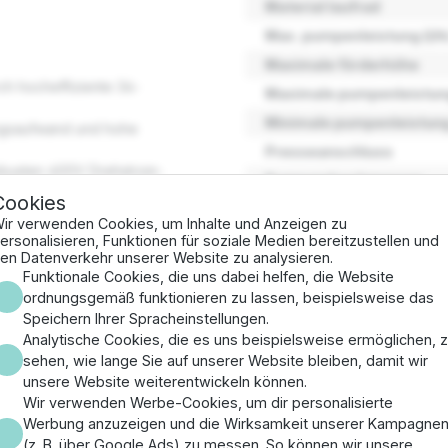
Material laufrad
Max. pumpenleistung (l/h
Maximale förderhöhe
ch hocheffiziente 34-
Maximale pumpenleistun
Minimale pumpenleistun
ngsaufwand und hohe
Presseanschluss
obusten 400V Drehstrom-
Pumpendurchmesser
Cookies
Pumpenhöhe
nisch verbessertes
ir verwenden Cookies, um Inhalte und Anzeigen zu
Pumpentyp
ersonalisieren, Funktionen für soziale Medien bereitzustellen und
laren Aufbau der
en Datenverkehr unserer Website zu analysieren.
Schutzklasse
Funktionale Cookies, die uns dabei helfen, die Website
Spannung
ordnungsgemäß funktionieren zu lassen, beispielsweise das
Speichern Ihrer Spracheinstellungen.
Temperaturbereich der 
Analytische Cookies, die es uns beispielsweise ermöglichen, 
flüssigkeit
sehen, wie lange Sie auf unserer Website bleiben, damit wir
ie die elektrische
Typ / serie
unsere Website weiterentwickeln können.
e Einhaltung der zulässigen
Wir verwenden Werbe-Cookies, um dir personalisierte
lmäßige Überprüfung des
Werkstoff der pumpenwe
Werbung anzuzeigen und die Wirksamkeit unserer Kampagne
it der Anlage.
Material
(z. B. über Google Ads) zu messen. So können wir unsere