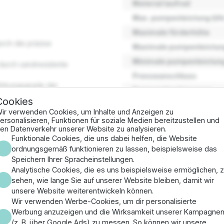
Material laufrad
Max. pumpenleistung (l/h
Maximale förderhöhe
rch die präzise
Maximale pumpenleistun
Minimale pumpenleistun
 durch sandresistente
Presseanschluss
Wirkungsgrade der
Pumpendurchmesser
Cookies
Pumpenhöhe
ungen durch physiologisch
ir verwenden Cookies, um Inhalte und Anzeigen zu
Pumpentyp
ersonalisieren, Funktionen für soziale Medien bereitzustellen und
e mehrstufige Ausführung
en Datenverkehr unserer Website zu analysieren.
Schutzklasse
Funktionale Cookies, die uns dabei helfen, die Website
Spannung
ordnungsgemäß funktionieren zu lassen, beispielsweise das
Speichern Ihrer Spracheinstellungen.
Temperaturbereich der 
Analytische Cookies, die es uns beispielsweise ermöglichen, 
flüssigkeit
sehen, wie lange Sie auf unserer Website bleiben, damit wir
eachtung der
Typ / serie
unsere Website weiterentwickeln können.
rn Sie die
Wir verwenden Werbe-Cookies, um dir personalisierte
trische Installation nach
Werkstoff der pumpenwe
Werbung anzuzeigen und die Wirksamkeit unserer Kampagne
eine
Material
(z. B. über Google Ads) zu messen. So können wir unsere
h.