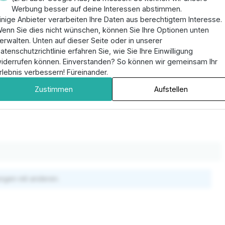
Maximaler sandgehalt
Werbung besser auf deine Interessen abstimmen.
rwendung eines
inige Anbieter verarbeiten Ihre Daten aus berechtigtem Interesse.
Strom
haft zu gewährleisten.
enn Sie dies nicht wünschen, können Sie Ihre Optionen unten
Max. kopfhöhe
erwalten. Unten auf dieser Seite oder in unserer
atenschutzrichtlinie erfahren Sie, wie Sie Ihre Einwilligung
Handbuch(e)
iderrufen können. Einverstanden? So können wir gemeinsam Ihr
rlebnis verbessern! Füreinander.
Zustimmen
Aufstellen
Handbuch Grundfos SP
ungen mit anderen.