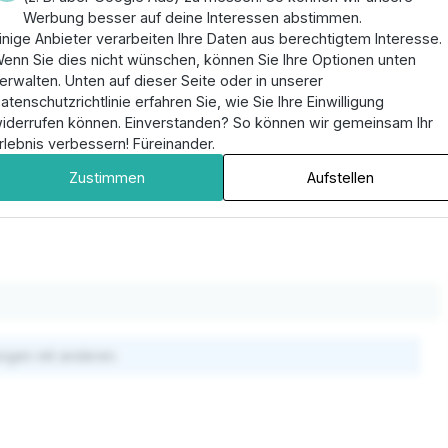
mgebungsdruck zu
Maximaler sandgehalt
Werbung besser auf deine Interessen abstimmen.
inige Anbieter verarbeiten Ihre Daten aus berechtigtem Interesse.
Strom
enn Sie dies nicht wünschen, können Sie Ihre Optionen unten
Max. kopfhöhe
erwalten. Unten auf dieser Seite oder in unserer
atenschutzrichtlinie erfahren Sie, wie Sie Ihre Einwilligung
Handbuch(e)
iderrufen können. Einverstanden? So können wir gemeinsam Ihr
rlebnis verbessern! Füreinander.
Zustimmen
Aufstellen
Handbuch Grundfos SP
ungen mit anderen.