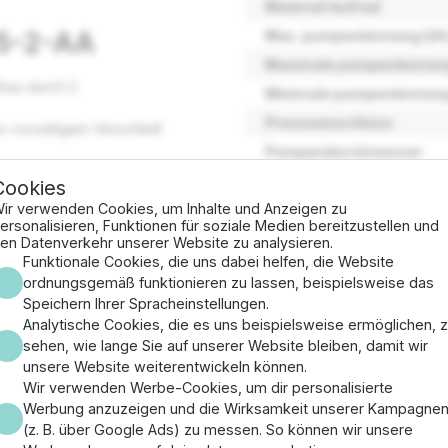
Material laufrad
15-2-AA
Max. pumpenleistung (l/h
Maximale pumpenleistun
fbau durch 2
Minimale pumpenleistun
Presseanschluss
or vorzeitigem Verschleiß
Pumpendurchmesser
h robuste Drehstromantriebe
Pumpenhöhe
Cookies
ir verwenden Cookies, um Inhalte und Anzeigen zu
Pumpentyp
en Energiekosten im
ersonalisieren, Funktionen für soziale Medien bereitzustellen und
Schutzklasse
en Datenverkehr unserer Website zu analysieren.
optimale thermische
Funktionale Cookies, die uns dabei helfen, die Website
Spannung
ordnungsgemäß funktionieren zu lassen, beispielsweise das
Temperaturbereich der 
Speichern Ihrer Spracheinstellungen.
flüssigkeit
Analytische Cookies, die es uns beispielsweise ermöglichen, 
sehen, wie lange Sie auf unserer Website bleiben, damit wir
Typ / serie
er Verwendung von
unsere Website weiterentwickeln können.
Werkstoff der pumpenwe
pe elektrisch mit einem
Wir verwenden Werbe-Cookies, um dir personalisierte
ie auf die korrekte
Material
Werbung anzuzeigen und die Wirksamkeit unserer Kampagne
Spannungsabfällen. Sorgen
(z. B. über Google Ads) zu messen. So können wir unsere
Maximaler sandgehalt
mponenten und überwachen