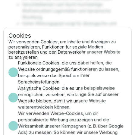
Verschleißarmer Lauf durch hochwertige
Wolframcarbid-Lagerstellen und dynamische
Wuchtung.
Hoher Wirkungsgrad sorgt für ökologische und
ökonomische Vorteile im industriellen Betrieb.
Cookies
Montage & Anwendung
Wir verwenden Cookies, um Inhalte und Anzeigen zu
personalisieren, Funktionen für soziale Medien
bereitzustellen und den Datenverkehr unserer Website
Die Montage muss durch geschultes Personal unter
zu analysieren.
Beachtung der 400V-Anschlussbedingungen erfolgen.
Funktionale Cookies, die uns dabei helfen, die
Senken Sie die Pumpe langsam ab und vermeiden Sie
Website ordnungsgemäß funktionieren zu lassen,
Stoßbelastungen gegen die Brunnenwand. Prüfen Sie
beispielsweise das Speichern Ihrer
die Netzspannung und den Betriebsstrom im
Spracheinstellungen.
Arbeitspunkt, um eine optimale Einstellung des
Analytische Cookies, die es uns beispielsweise
Motorschutzes vorzunehmen.
ermöglichen, zu sehen, wie lange Sie auf unserer
Website bleiben, damit wir unsere Website
Pro-Tipp:
Planen Sie bei dieser Leistungsklasse einen
weiterentwickeln können.
Wasserschlagdämpfer
im System ein, um das
Wir verwenden Werbe-Cookies, um dir
Rohrnetz beim plötzlichen Stopp der Pumpe sicher zu
personalisierte Werbung anzuzeigen und die
schützen.
Wirksamkeit unserer Kampagnen (z. B. über Google
Ads) zu messen. So können wir unsere Werbung