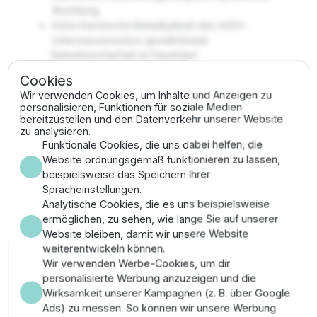
Wuchtung.
Hohe thermische Belastbarkeit des 400V-
Unterwassermotors gewährleistet
Betriebssicherheit im Dauerlauf.
Passgenauigkeit in genormten 6-Zoll-
Cookies
Brunnenanlagen gemäß deutschen
Wir verwenden Cookies, um Inhalte und Anzeigen zu
Industrierichtlinien.
personalisieren, Funktionen für soziale Medien
bereitzustellen und den Datenverkehr unserer Website
Montage & Anwendung
zu analysieren.
Funktionale Cookies, die uns dabei helfen, die
Website ordnungsgemäß funktionieren zu lassen,
Stellen Sie die vertikale Ausrichtung im Brunnen sicher,
beispielsweise das Speichern Ihrer
um einseitigen Lagerverschleiß zu vermeiden.
Spracheinstellungen.
Verbinden Sie das 400V-Kabel unter Verwendung von
Analytische Cookies, die es uns beispielsweise
originalen Schrumpfmuffen, um die IP68-Schutzart
ermöglichen, zu sehen, wie lange Sie auf unserer
dauerhaft zu garantieren. Kalibrieren Sie das
Website bleiben, damit wir unsere Website
Motorschutzgerät exakt auf den Nennstrom der SP 17-
weiterentwickeln können.
19.
Wir verwenden Werbe-Cookies, um dir
Pro-Tipp:
Verwenden Sie ein
Kühlmantelrohr
, falls
personalisierte Werbung anzuzeigen und die
die Anströmgeschwindigkeit am Motor baubedingt
Wirksamkeit unserer Kampagnen (z. B. über Google
unter 0,15 m/s liegt.
Ads) zu messen. So können wir unsere Werbung