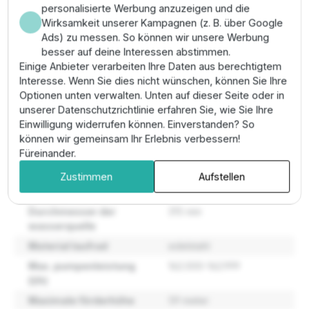
personalisierte Werbung anzuzeigen und die
Pro-Tipp:
Verwenden Sie bei dieser Leistungsklasse
Wirksamkeit unserer Kampagnen (z. B. über Google
unbedingt einen
Sanftstart-Anlasser
, um die
Ads) zu messen. So können wir unsere Werbung
mechanische Belastung der Hydraulik beim Einschalten
besser auf deine Interessen abstimmen.
massiver Wassermengen drastisch zu reduzieren.
Einige Anbieter verarbeiten Ihre Daten aus berechtigtem
Interesse. Wenn Sie dies nicht wünschen, können Sie Ihre
Optionen unten verwalten. Unten auf dieser Seite oder in
Eigenschaften
unserer Datenschutzrichtlinie erfahren Sie, wie Sie Ihre
Einwilligung widerrufen können. Einverstanden? So
können wir gemeinsam Ihr Erlebnis verbessern!
Art der anwendung
Sauber, ohne feststoffe
Füreinander.
oder schleifmittel, nicht
korrosiv
Zustimmen
Aufstellen
Artikel nummer
17a01902
Durchmesser der
315 mm
wasserquelle
Material laufrad
edelstahl
Max. pumpenleistung
162.000-162.999
(l/h)
Maximale förderhöhe
59 meter