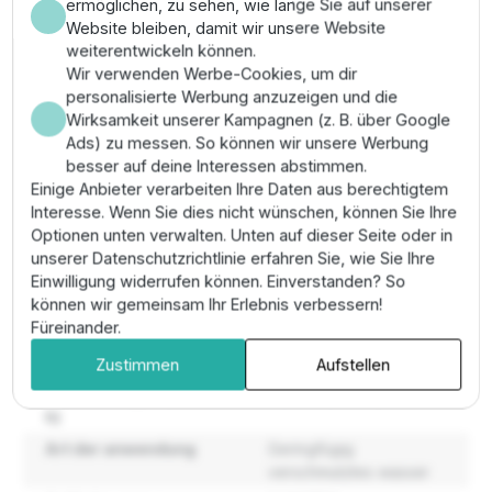
Entwässerung von Parkhaus-Sammelschächten
,
ermöglichen, zu sehen, wie lange Sie auf unserer
da die Edelstahlkonstruktion technisch resistent gegen
Website bleiben, damit wir unsere Website
mineralische Öle und Streusalzrückstände ist.
weiterentwickeln können.
Wir verwenden Werbe-Cookies, um dir
personalisierte Werbung anzuzeigen und die
Plus- und Minuspunkte
Wirksamkeit unserer Kampagnen (z. B. über Google
Ads) zu messen. So können wir unsere Werbung
besser auf deine Interessen abstimmen.
Korrosionsbeständigkeit
check
Einige Anbieter verarbeiten Ihre Daten aus berechtigtem
Eingebauter Thermoschutz
Interesse. Wenn Sie dies nicht wünschen, können Sie Ihre
check
Optionen unten verwalten. Unten auf dieser Seite oder in
unserer Datenschutzrichtlinie erfahren Sie, wie Sie Ihre
Kein Schwimmer
remove
Einwilligung widerrufen können. Einverstanden? So
können wir gemeinsam Ihr Erlebnis verbessern!
Eigenschaften
Füreinander.
Zustimmen
Aufstellen
Abmessungen (l x b x
21,6 x 21,6 x 32,1 cm
h)
Art der anwendung
Geringfügig
verschmutztes wasser