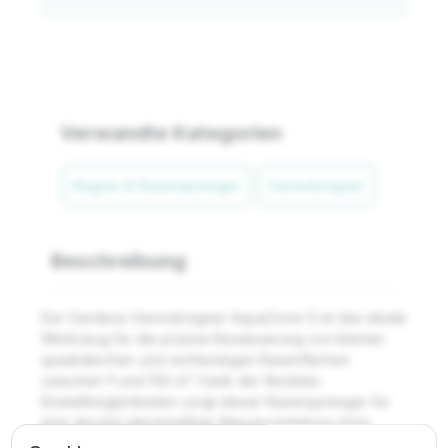
Verwandte Kategorien
Regner & Rasensprenger
Viereckregner
Beschreibung
Der Gardena Viereckregner AquaZoom S ist das ideale
Werkzeug für die präzise Bewässerung von kleinen
quadratischen und rechteckigen Rasenflächen
zwischen 9 und 150 m². Dank der flexiblen
Einstellmöglichkeiten sorgt dieser Rasensprenger für
eine absolut gleichmäßige Wasserverteilung ohne
Pfützenbildung. Als wartungsarmes Modell konzipiert,