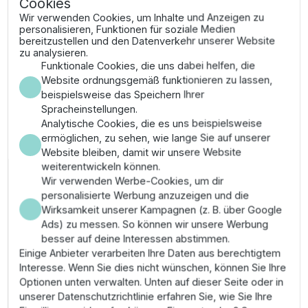
Cookies
bietet er Schutz gegen UV-Strahlung und Frost, was
Wir verwenden Cookies, um Inhalte und Anzeigen zu
ihn zu einer langfristigen Investition für Ihre
personalisieren, Funktionen für soziale Medien
bereitzustellen und den Datenverkehr unserer Website
Gartenpflege macht.
zu analysieren.
Funktionale Cookies, die uns dabei helfen, die
✔ Flächenleistung: 9 m² bis maximal 150 m²
Website ordnungsgemäß funktionieren zu lassen,
✔ Reichweite: Stufenlos einstellbar von 3 bis 15
beispielsweise das Speichern Ihrer
Meter
Spracheinstellungen.
✔ Sprengbreite: Flexibel regulierbar zwischen 3
Analytische Cookies, die es uns beispielsweise
und 10 Meter
ermöglichen, zu sehen, wie lange Sie auf unserer
✔ Wartung: Integrierter Metallfilter und
Website bleiben, damit wir unsere Website
Reinigungsnadel für die Düsen
weiterentwickeln können.
Anwendungsgebiete &
Wir verwenden Werbe-Cookies, um dir
personalisierte Werbung anzuzeigen und die
Montage
Wirksamkeit unserer Kampagnen (z. B. über Google
Ads) zu messen. So können wir unsere Werbung
Dieser Viereckregner eignet sich hervorragend für
besser auf deine Interessen abstimmen.
Zierrasen und kleine Nutzgärten. Die Installation erfolgt
Einige Anbieter verarbeiten Ihre Daten aus berechtigtem
werkzeuglos über das Gardena-Klicksystem. Schließen
Interesse. Wenn Sie dies nicht wünschen, können Sie Ihre
Sie einfach Ihren Gartenschlauch an den Regnerfuß an.
Optionen unten verwalten. Unten auf dieser Seite oder in
Über die seitlichen Schieberegler können Sie die
unserer Datenschutzrichtlinie erfahren Sie, wie Sie Ihre
Reichweite und die Breite exakt auf die Geometrie