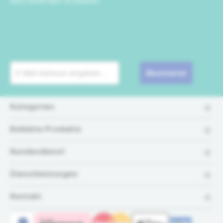
dem Laufenden zu bleiben.
Abonnieren
Kategorien
Beliebte Produkte
Kundendienst
Dienstleistungen
Kontakt