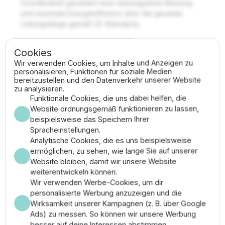
Gründlichkeit garantiert eine wartungsarme Nutzung
und maximale Energieeffizienz über die gesamte
Leitungslänge gemäß CE-Standards.
Vorteile des Franklin
Cookies
Unterwasserkabels 40m
Wir verwenden Cookies, um Inhalte und Anzeigen zu
personalisieren, Funktionen für soziale Medien
Rundstecker
bereitzustellen und den Datenverkehr unserer Website
zu analysieren.
Funktionale Cookies, die uns dabei helfen, die
Große Reichweite ermöglicht den Einsatz in tiefen
Website ordnungsgemäß funktionieren zu lassen,
Grundwasserleitern ohne zusätzliche
beispielsweise das Speichern Ihrer
Verbindungsstellen.
Spracheinstellungen.
Absolut korrosionsbeständige Kontakte für eine
Analytische Cookies, die es uns beispielsweise
langfristig stabile Energieübertragung ohne
ermöglichen, zu sehen, wie lange Sie auf unserer
Leistungsverlust.
Website bleiben, damit wir unsere Website
Hohe Widerstandsfähigkeit gegenüber
weiterentwickeln können.
mechanischem Abrieb durch einen schlagfesten
Wir verwenden Werbe-Cookies, um dir
Außenmantel.
personalisierte Werbung anzuzeigen und die
Passgenauigkeit nach NEMA-Vorgaben sichert die
Wirksamkeit unserer Kampagnen (z. B. über Google
Kompatibilität mit Franklin-Hochleistungsmotoren.
Ads) zu messen. So können wir unsere Werbung
Wartungsfrei durch alterungsbeständige
besser auf deine Interessen abstimmen.