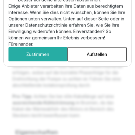
Polymere, die speziell für den permanenten
Einige Anbieter verarbeiten Ihre Daten aus berechtigtem
Unterwassereinsatz entwickelt wurden.
Interesse. Wenn Sie dies nicht wünschen, können Sie Ihre
Optionen unten verwalten. Unten auf dieser Seite oder in
Montage & Anwendung
unserer Datenschutzrichtlinie erfahren Sie, wie Sie Ihre
Einwilligung widerrufen können. Einverstanden? So
Stecken Sie den Rundstecker ein und sichern Sie die
können wir gemeinsam Ihr Erlebnis verbessern!
Verbindung. Verlegen Sie das Kabel mit
Füreinander.
ausreichendem Spielraum parallel zur Steigleitung.
Achten Sie auf eine saubere Kabelführung am
Zustimmen
Aufstellen
Brunnenkopf mittels geeigneter Durchführung. Die
elektrische Installation muss durch eine Elektrofachkraft
erfolgen, wobei auf die korrekte Phasenfolge für die
Drehrichtung der Pumpe zu achten ist. Führen Sie eine
abschließende Isolationsprüfung durch.
Pro-Tipp:
Achten Sie bei 40m Kabellänge auf eine
ausreichende Kühlströmung
im Brunnen, da das
Kabel die Wärmeabfuhr des Motors im Bereich des
Steckers leicht beeinflussen kann.
Eigenschaften