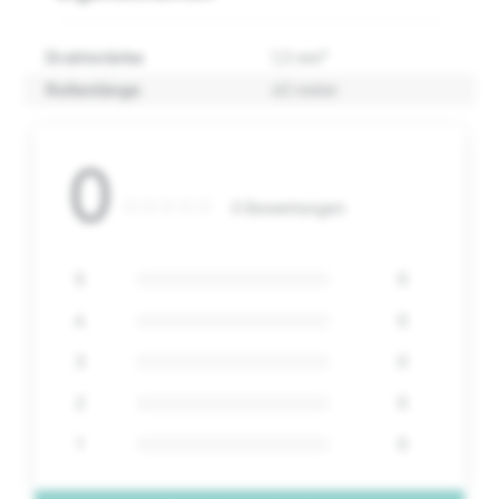
Drahtstärke
1,5 mm²
Rollenlänge
40 meter
0
0 Bewertungen
5
0
4
0
3
0
2
0
1
0