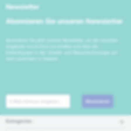
Newsletter
Abonnieren Sie unseren Newsletter
Abonnieren Sie jetzt unseren Newsletter, um die neuesten
Angebote von IrriTech zu erhalten und über die
Entwicklungen in der Umwelt- und Wassertechnologie auf
dem Laufenden zu bleiben.
Abonnieren
Kategorien