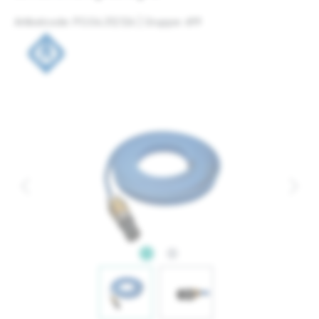
Artikelcode: PO.04.312.126 | Gruppe: 699