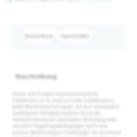
Beschreibung
Eigenschaften
Beschreibung
Dieses 40m Franklin Unterwasserkabel mit
Rundstecker ist für anspruchsvolle Installationen in
tiefen Bohrbrunnen konzipiert, die eine spezialisierte
Rundstecker-Aufnahme besitzen. Es löst die
Herausforderung der dauerhaften Abdichtung unter
extremen Umgebungsbedingungen durch eine
massive Steckerverguss-Technologie. Die technische