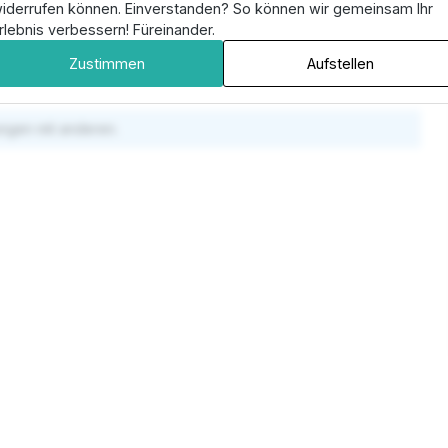
iderrufen können. Einverstanden? So können wir gemeinsam Ihr
rlebnis verbessern! Füreinander.
Zustimmen
Aufstellen
ungen mit anderen.