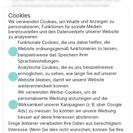
technologische Leistungsspitze für professionelle
400V Drehstrom-Brunnenpumpen dar. Er löst massive
Cookies
Förderaufgaben in der kommunalen
Wir verwenden Cookies, um Inhalte und Anzeigen zu
Wasserversorgung durch eine hocheffiziente
personalisieren, Funktionen für soziale Medien
Leistungsübertragung bei maximaler mechanischer
bereitzustellen und den Datenverkehr unserer Website
zu analysieren.
Belastbarkeit. Die technische Gründlichkeit der
Funktionale Cookies, die uns dabei helfen, die
Franklin-Konstruktion garantiert maximale
Website ordnungsgemäß funktionieren zu lassen,
Wartungsarmut und Verschleißfestigkeit für den
beispielsweise das Speichern Ihrer
unterbrechungsfreien Dauerbetrieb.
Spracheinstellungen.
Vorteile des Franklin
Analytische Cookies, die es uns beispielsweise
ermöglichen, zu sehen, wie lange Sie auf unserer
Unterwassermotors 7,5 kW
Website bleiben, damit wir unsere Website
weiterentwickeln können.
Extreme Hubleistung zur Überwindung gewaltiger
Wir verwenden Werbe-Cookies, um dir
Höhenunterschiede in der industriellen
personalisierte Werbung anzuzeigen und die
Wasserwirtschaft.
Wirksamkeit unserer Kampagnen (z. B. über Google
Maximale Standzeit durch hermetisch in Kunstharz
Ads) zu messen. So können wir unsere Werbung
vergossene Statorwicklungen für höchste
besser auf deine Interessen abstimmen.
Isolationsfestigkeit.
Einige Anbieter verarbeiten Ihre Daten aus berechtigtem
Wartungsarmer Betrieb durch wassergeschmierte
Interesse. Wenn Sie dies nicht wünschen, können Sie Ihre