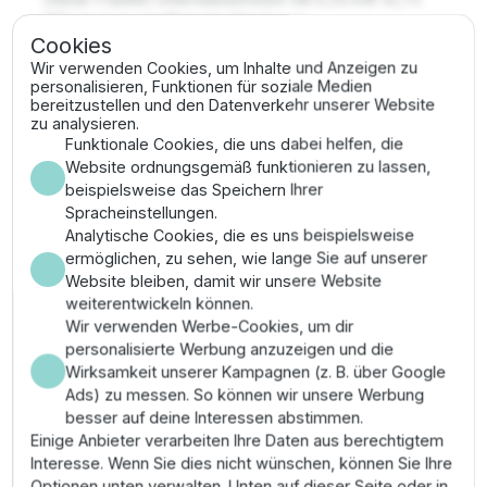
PS) ist ein hocheffizienter Einphasen-
Cookies
Wechselstrommotor zur Wasserförderung aus
Wir verwenden Cookies, um Inhalte und Anzeigen zu
Bohrbrunnen ab 100 mm Durchmesser. Er löst das
personalisieren, Funktionen für soziale Medien
Problem des vorzeitigen Motorausfalls durch ein
bereitzustellen und den Datenverkehr unserer Website
patentiertes Druckausgleichssystem und
zu analysieren.
wassergeschmierte Gleitlager. Die technische
Funktionale Cookies, die uns dabei helfen, die
Überlegenheit im 230V-Betrieb basiert auf der
Website ordnungsgemäß funktionieren zu lassen,
Gründlichkeit der Fertigung nach ISO 9001 und der
beispielsweise das Speichern Ihrer
Einhaltung strenger Trinkwasserstandards.
Spracheinstellungen.
Analytische Cookies, die es uns beispielsweise
Vorteile des Franklin
ermöglichen, zu sehen, wie lange Sie auf unserer
Website bleiben, damit wir unsere Website
Unterwassermotors 0,55 kW
weiterentwickeln können.
Wir verwenden Werbe-Cookies, um dir
Wartungsfrei und umweltfreundlich durch Füllung
personalisierte Werbung anzuzeigen und die
mit einer speziellen Frostschutzflüssigkeit (FES93)
Wirksamkeit unserer Kampagnen (z. B. über Google
auf Wasserbasis.
Ads) zu messen. So können wir unsere Werbung
Hohe Verschleißfestigkeit durch sandresistente
besser auf deine Interessen abstimmen.
Slinger-Dichtung zum Schutz der inneren
Einige Anbieter verarbeiten Ihre Daten aus berechtigtem
Motorlager.
Interesse. Wenn Sie dies nicht wünschen, können Sie Ihre
Präzise Passgenauigkeit nach NEMA-Standard
Optionen unten verwalten. Unten auf dieser Seite oder in