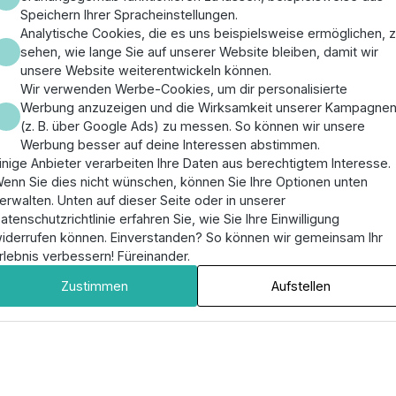
Länge des anschlusskab
 lange Lebensdauer. Dieser
Speichern Ihrer Spracheinstellungen.
t und eignet sich auch für
Pumpendurchmesser
Analytische Cookies, die es uns beispielsweise ermöglichen, 
sehen, wie lange Sie auf unserer Website bleiben, damit wir
Schutzklasse
unsere Website weiterentwickeln können.
iert und für den Direktstart
Spannung
Wir verwenden Werbe-Cookies, um dir personalisierte
 der hochwertigen
Typ / serie
Werbung anzuzeigen und die Wirksamkeit unserer Kampagne
nklin Electric einen Motor,
(z. B. über Google Ads) zu messen. So können wir unsere
eschätzt wird.
Umsetzung
Werbung besser auf deine Interessen abstimmen.
Material
inige Anbieter verarbeiten Ihre Daten aus berechtigtem Interesse.
Ampere
enn Sie dies nicht wünschen, können Sie Ihre Optionen unten
erwalten. Unten auf dieser Seite oder in unserer
Strom
atenschutzrichtlinie erfahren Sie, wie Sie Ihre Einwilligung
iderrufen können. Einverstanden? So können wir gemeinsam Ihr
rlebnis verbessern! Füreinander.
Zustimmen
Aufstellen