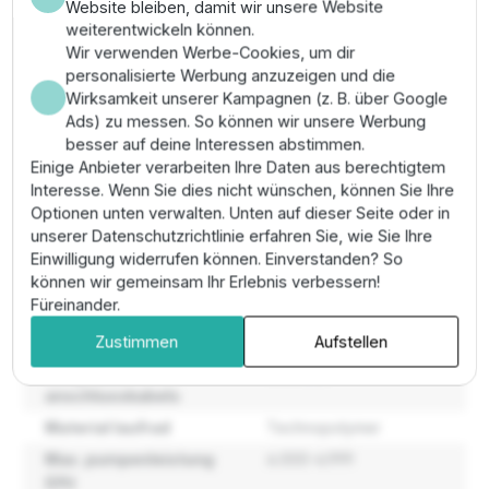
Website bleiben, damit wir unsere Website
Pro-Tipp:
Kombinieren Sie diese Pumpe mit einer
weiterentwickeln können.
Frequenzregelung
, um den Wasserdruck exakt
Wir verwenden Werbe-Cookies, um dir
konstant zu halten und die Energiekosten bei Teillast
personalisierte Werbung anzuzeigen und die
drastisch zu senken.
Wirksamkeit unserer Kampagnen (z. B. über Google
Ads) zu messen. So können wir unsere Werbung
Eigenschaften
besser auf deine Interessen abstimmen.
Einige Anbieter verarbeiten Ihre Daten aus berechtigtem
Interesse. Wenn Sie dies nicht wünschen, können Sie Ihre
Art der anwendung
Sauber, ohne feststoffe
Optionen unten verwalten. Unten auf dieser Seite oder in
oder schleifmittel, nicht
unserer Datenschutzrichtlinie erfahren Sie, wie Sie Ihre
korrosiv
Einwilligung widerrufen können. Einverstanden? So
können wir gemeinsam Ihr Erlebnis verbessern!
Artikel nummer
60193843
Füreinander.
Durchmesser der
110 / 125 mm
Zustimmen
Aufstellen
wasserquelle
Länge des
40 meter
anschlusskabels
Material laufrad
Technopolymer
Max. pumpenleistung
4.000-4.999
(l/h)