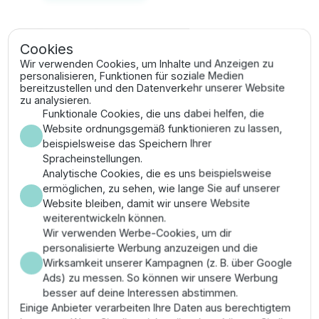
Beschreibung
Cookies
Wir verwenden Cookies, um Inhalte und Anzeigen zu
personalisieren, Funktionen für soziale Medien
Die DAB Jet 300 T-P stellt die Leistungsspitze der
bereitzustellen und den Datenverkehr unserer Website
Drehstrom-Jetpumpen für monumentale
zu analysieren.
Wasserförderaufgaben dar. Sie löst kritische
Funktionale Cookies, die uns dabei helfen, die
Versorgungsengpässe in Industrie und Landwirtschaft
Website ordnungsgemäß funktionieren zu lassen,
durch ein unerreichtes Volumenstrom-Druck-Verhältnis
beispielsweise das Speichern Ihrer
bei 400V Netzspannung. Die technische Konstruktion
Spracheinstellungen.
ist auf extreme Verschleißfestigkeit und dauerhafte
Analytische Cookies, die es uns beispielsweise
Performance unter industriellen Lastbedingungen nach
ermöglichen, zu sehen, wie lange Sie auf unserer
DIN-Vorgaben ausgelegt.
Website bleiben, damit wir unsere Website
weiterentwickeln können.
Vorteile
Wir verwenden Werbe-Cookies, um dir
personalisierte Werbung anzuzeigen und die
Maximale Förderkapazität für industrielle
Wirksamkeit unserer Kampagnen (z. B. über Google
Großprojekte durch hocheffiziente 400V-
Ads) zu messen. So können wir unsere Werbung
Motorentechnologie.
besser auf deine Interessen abstimmen.
Absolute Verstopfungsfreiheit durch optimierte
Einige Anbieter verarbeiten Ihre Daten aus berechtigtem