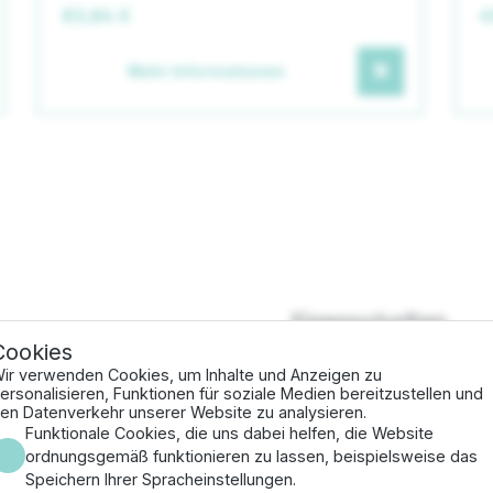
83,84 €
4
Mehr Informationen
Eigenschaften
Cookies
ir verwenden Cookies, um Inhalte und Anzeigen zu
asigen Jetpumpen zur
Artikel nummer
ersonalisieren, Funktionen für soziale Medien bereitzustellen und
leme bei der Entnahme aus
en Datenverkehr unserer Website zu analysieren.
Max. pumpenleistung (l/h
e hohe Förderrate bei
Funktionale Cookies, die uns dabei helfen, die Website
Presseanschluss
 in Grauguss sichert
ordnungsgemäß funktionieren zu lassen, beispielsweise das
ruck gemäß CE-Normen.
Speichern Ihrer Spracheinstellungen.
Selbstansaugend