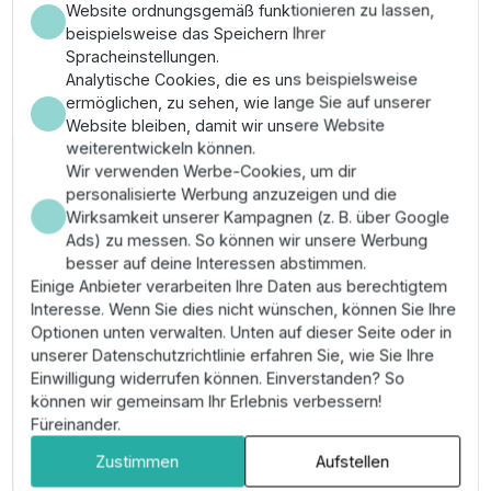
Website ordnungsgemäß funktionieren zu lassen,
Lange Serviceintervalle durch hochwertige
beispielsweise das Speichern Ihrer
Leistungsschütze mit hoher Schaltzyklenfestigkeit
Spracheinstellungen.
nach ISO-Norm.
Analytische Cookies, die es uns beispielsweise
ermöglichen, zu sehen, wie lange Sie auf unserer
Montage & Anwendung
Website bleiben, damit wir unsere Website
weiterentwickeln können.
Die Installation muss zwingend durch eine
Wir verwenden Werbe-Cookies, um dir
Elektrofachkraft erfolgen; beachten Sie die korrekte
personalisierte Werbung anzuzeigen und die
Phasenfolge am Eingang. Schließen Sie die Zuleitung
Wirksamkeit unserer Kampagnen (z. B. über Google
und das Pumpenkabel an und justieren Sie das
Ads) zu messen. So können wir unsere Werbung
thermische Relais technisch exakt auf den
besser auf deine Interessen abstimmen.
Motornennstrom. Führen Sie nach der Montage eine
Einige Anbieter verarbeiten Ihre Daten aus berechtigtem
Funktionsprüfung der automatischen Rücksetz-Logik
Interesse. Wenn Sie dies nicht wünschen, können Sie Ihre
durch.
Optionen unten verwalten. Unten auf dieser Seite oder in
unserer Datenschutzrichtlinie erfahren Sie, wie Sie Ihre
Pro-Tipp:
Nutzen Sie den
potenzialfreien
Einwilligung widerrufen können. Einverstanden? So
Alarmkontakt
, um technische Störungen direkt an
können wir gemeinsam Ihr Erlebnis verbessern!
eine zentrale Gebäudeleittechnik (GLT) weiterzuleiten.
Füreinander.
Zustimmen
Aufstellen
Eigenschaften