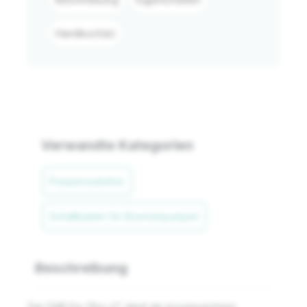
Handbuch(e)
Verwandte Kategorien
Pumpenzubehör
Schaltkasten für Brunnenpumpen
Beschreibung
Der DAB Esc Plus 4T dient als prozesssichere