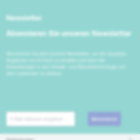
Newsletter
Abonnieren Sie unseren Newsletter
Abonnieren Sie jetzt unseren Newsletter, um die neuesten
Angebote von IrriTech zu erhalten und über die
Entwicklungen in der Umwelt- und Wassertechnologie auf
dem Laufenden zu bleiben.
Abonnieren