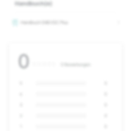
Handbuch(e)
Handbuch DAB ESC Plus
0
0 Bewertungen
5
0
4
0
3
0
2
0
1
0