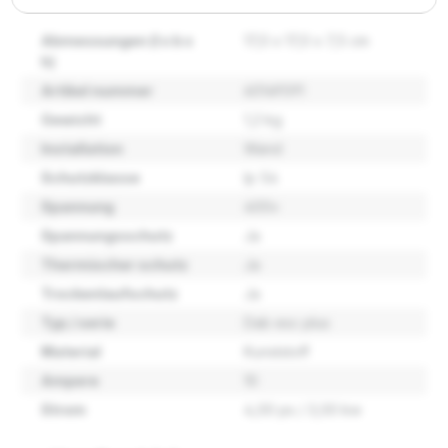
Abmessungen (l x b x
17,0 x 17,0 x 7,5 cm
h)
Artikel nummer
60149591
Gewicht
1,2 kg
Installation
Wand
Schutzklasse
Ip 54
Spannung
400v
Spannungsschutz
Ja
Thermischer schutz
Ja
Trockenlaufschutz
Ja
Typ / serie
Dab esc plus
Material
Kunststoff
Ampere
10
Strom
4,00 ps / 3,00 kw