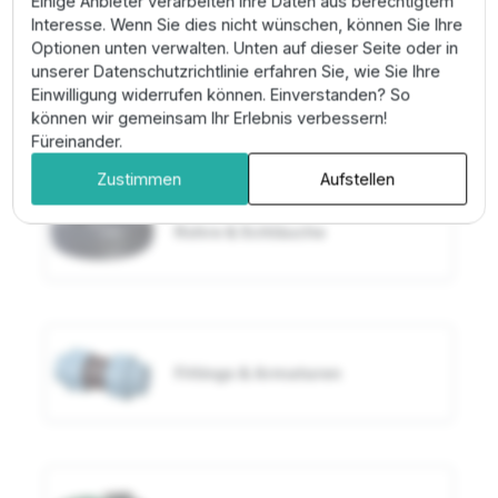
Einige Anbieter verarbeiten Ihre Daten aus berechtigtem
Interesse. Wenn Sie dies nicht wünschen, können Sie Ihre
Optionen unten verwalten. Unten auf dieser Seite oder in
unserer Datenschutzrichtlinie erfahren Sie, wie Sie Ihre
Alles für die Grün- und
Einwilligung widerrufen können. Einverstanden? So
können wir gemeinsam Ihr Erlebnis verbessern!
Wassertechnik
Füreinander.
Zustimmen
Aufstellen
Rohre & Schläuche
Fittings & Armaturen