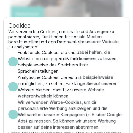
Weiterlesen
Cookies
Wir verwenden Cookies, um Inhalte und Anzeigen zu
personalisieren, Funktionen für soziale Medien
bereitzustellen und den Datenverkehr unserer Website
IrriTech, der Spezialist für
zu analysieren.
Funktionale Cookies, die uns dabei helfen, die
Grün- und Wassertechnik
Website ordnungsgemäß funktionieren zu lassen,
beispielsweise das Speichern Ihrer
IrriTech ist die richtige Adresse für Ihre Produkte im
Spracheinstellungen.
Bereich Grün- und Wassertechnik. Mit mehr als 10
Analytische Cookies, die es uns beispielsweise
Jahren Erfahrung unter anderem in
ermöglichen, zu sehen, wie lange Sie auf unserer
Entwässerungssystemen, Druckerhöhungsanlagen und
Website bleiben, damit wir unsere Website
Bewässerungssystemen helfen wir Ihnen bei jedem
weiterentwickeln können.
Projekt weiter. In unserem umfangreichen Webshop
Wir verwenden Werbe-Cookies, um dir
finden Sie alle Produkte, die Sie benötigen. Benötigen
personalisierte Werbung anzuzeigen und die
Sie Hilfe? Kontaktieren Sie uns oder besuchen Sie
Wirksamkeit unserer Kampagnen (z. B. über Google
unseren großen Showroom in Putten. IrriTech, der
Ads) zu messen. So können wir unsere Werbung
Spezialist für Grün- und Wassertechnik, der für Sie da
besser auf deine Interessen abstimmen.
ist.